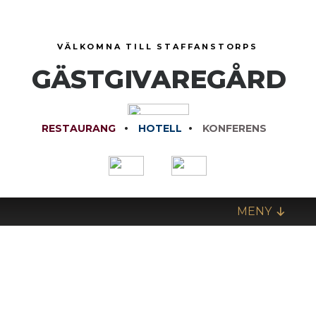
Skip
to
content
VÄLKOMNA TILL STAFFANSTORPS
GÄSTGIVAREGÅRD
.
.
RESTAURANG
HOTELL
KONFERENS
MENY