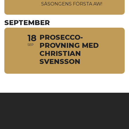
SÄSONGENS FÖRSTA AW!
SEPTEMBER
18
PROSECCO-
PROVNING MED
SEP
CHRISTIAN
SVENSSON