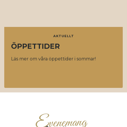
AKTUELLT
ÖPPETTIDER
Läs mer om våra öppettider i sommar!
E
venemang