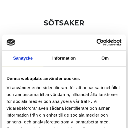
SÖTSAKER
GÄSTIS MARÄNGSVISS
Vaniljglass, banan, maränger & chokladsås
Samtycke
Information
Om
145kr
Denna webbplats använder cookies
Vi använder enhetsidentifierare för att anpassa innehållet
CHOKLADFONDANT
och annonserna till användarna, tillhandahålla funktioner
Chokladfondant, vaniljglass & halloncoulis
för sociala medier och analysera vår trafik. Vi
vidarebefordrar även sådana identifierare och annan
135kr
information från din enhet till de sociala medier och
annons- och analysföretag som vi samarbetar med.